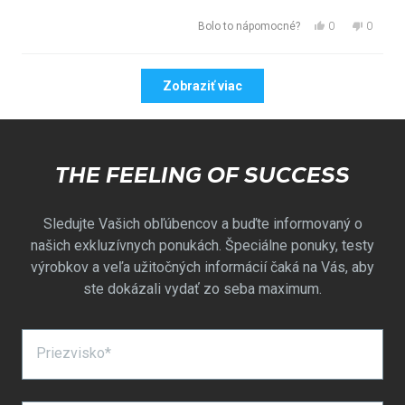
Áno,
Nie,
0
0
Bolo to nápomocné?
táto
ľudia
táto
ľudia
recenzia
hlasovali
recenzia
hlasova
Načítanie...
od
áno
od
nie
Zobraziť viac
Jonathan
Jonatha
E.
E.
bola
nebola
nápomocná.
nápomo
THE FEELING OF SUCCESS
Sledujte Vašich obľúbencov a buďte informovaný o
našich exkluzívnych ponukách. Špeciálne ponuky, testy
výrobkov a veľa užitočných informácií čaká na Vás, aby
ste dokázali vydať zo seba maximum.
Priezvisko*