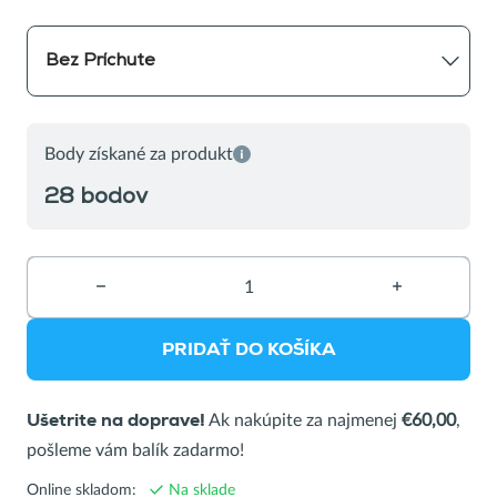
Bez Príchute
Body získané za produkt
28 bodov
−
Vymazať
+
Pridať
produkt
produkt
PRIDAŤ DO KOŠÍKA
Ak nakúpite za najmenej
€60,00
,
Ušetrite na doprave!
pošleme vám balík zadarmo!
Online skladom:
Na sklade