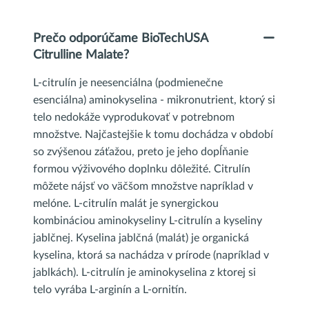
Prečo odporúčame BioTechUSA
Citrulline Malate?
L-citrulín je neesenciálna (podmienečne
esenciálna) aminokyselina - mikronutrient, ktorý si
telo nedokáže vyprodukovať v potrebnom
množstve. Najčastejšie k tomu dochádza v období
so zvýšenou záťažou, preto je jeho dopĺňanie
formou výživového doplnku dôležité. Citrulín
môžete nájsť vo väčšom množstve napríklad v
melóne. L-citrulín malát je synergickou
kombináciou aminokyseliny L-citrulín a kyseliny
jablčnej. Kyselina jablčná (malát) je organická
kyselina, ktorá sa nachádza v prírode (napríklad v
jablkách). L-citrulín je aminokyselina z ktorej si
telo vyrába L-arginín a L-ornitín.