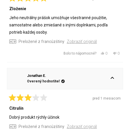
Ohodnotené
5
Zloženie
z
5
Jeho neutrálny prášok umožňuje všestranné použitie,
hviezdičiek
samostatne alebo zmiešané s inými doplnkami, podľa
potrieb každej osoby.
Preložené z francúzštiny
Zobraziť originál
Áno,
Nie,
0
0
Bolo to nápomocné?
táto
ľudia
táto
ľudia
recenzia
hlasovali
recenzia
hlasova
od
áno
od
nie
ismail
ismail
Jonathan E.
t.
t.
Overený hodnotiteľ
bola
nebola
nápomocná.
nápomo
pred 1 mesiacom
Ohodnotené
3
Citrulín
z
5
Dobrý produkt rýchly účinok
hviezdičiek
Preložené z francúzštiny
Zobraziť originál