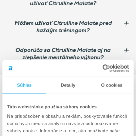
užívať Citrulline Malate?
Môžem užívať Citrulline Malate pred
každým tréningom?
Odporúča sa Citrulline Malate aj na
zlepšenie mentálneho výkonu?
Súhlas
Detaily
O cookies
4.5
Ohodnotené
Táto webstránka používa súbory cookies
Na základe 22 recenzií
4.5
Na prispôsobenie obsahu a reklám, poskytovanie funkcií
z
sociálnych médií a analýzu návštevnosti používame
5
18
Ohodnotené z 5 hviezdičiek
5
súbory cookie. Informácie o tom, ako používate naše
4
0
Ohodnotené z 5 hviezdičiek