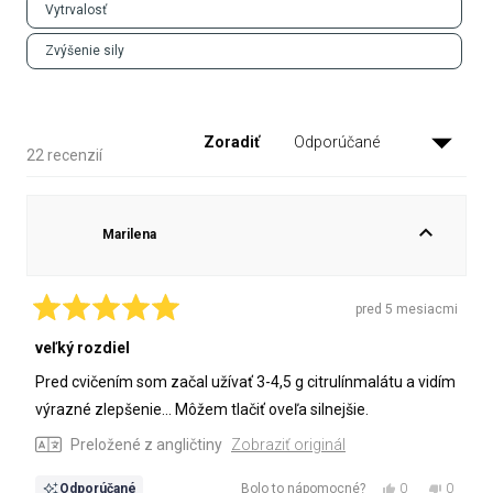
Vytrvalosť
Zvýšenie sily
Zoradiť
Načítanie...
22 recenzií
Marilena
pred 5 mesiacmi
Ohodnotené
5
veľký rozdiel
z
5
Pred cvičením som začal užívať 3-4,5 g citrulínmalátu a vidím
hviezdičiek
výrazné zlepšenie... Môžem tlačiť oveľa silnejšie.
Preložené z angličtiny
Zobraziť originál
Áno,
Nie,
0
0
Odporúčané
Bolo to nápomocné?