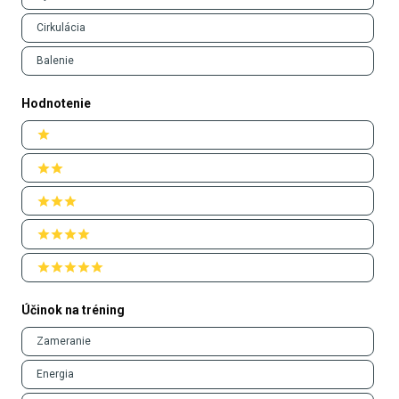
Cirkulácia
Balenie
Hodnotenie
Ratings
1 stars
2 stars
3 stars
4 stars
5 stars
Účinok na tréning
Účinok
Zameranie
na
tréning
Energia